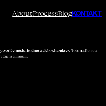
About
Process
Blog
KONTAKT
ytvoriť emóciu, hodnotu alebo charakter
. Toto nadšenie a
rý žijem a
milujem
.