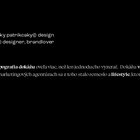
ypografia dokážu
oveľa viac, než len jednoducho vyzerať. Dokážu
v
marketingových agentúrach sa z toho stalo remeslo a
lifestyle
, kto